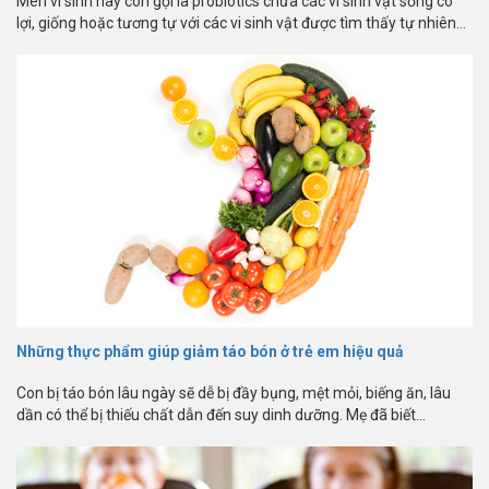
Men vi sinh hay còn gọi là probiotics chứa các vi sinh vật sống có
lợi, giống hoặc tương tự với các vi sinh vật được tìm thấy tự nhiên...
Những thực phẩm giúp giảm táo bón ở trẻ em hiệu quả
Con bị táo bón lâu ngày sẽ dễ bị đầy bụng, mệt mỏi, biếng ăn, lâu
dần có thể bị thiếu chất dẫn đến suy dinh dưỡng. Mẹ đã biết...