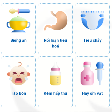
Biếng ăn
Rối loạn tiêu
Tiêu chảy
hoá
Táo bón
Kém hấp thu
Hay ốm vặt