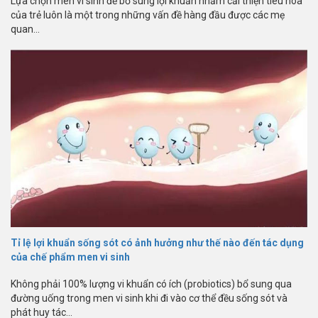
Lựa chọn men vi sinh để bổ sung lợi khuẩn nhằm cải thiện tiêu hóa
của trẻ luôn là một trong những vấn đề hàng đầu được các mẹ
quan...
Tỉ lệ lợi khuẩn sống sót có ảnh hưởng như thế nào đến tác dụng
của chế phẩm men vi sinh
Không phải 100% lượng vi khuẩn có ích (probiotics) bổ sung qua
đường uống trong men vi sinh khi đi vào cơ thể đều sống sót và
phát huy tác...