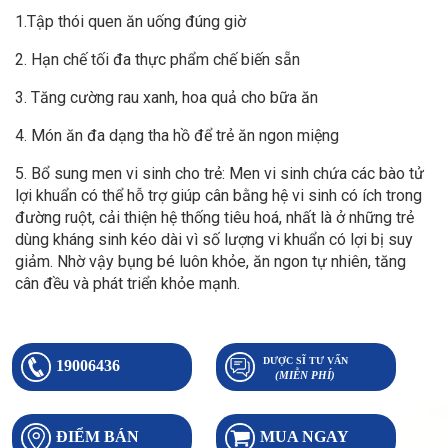
1.Tập thói quen ăn uống đúng giờ
2. Hạn chế tối đa thực phẩm chế biến sẵn
3. Tăng cường rau xanh, hoa quả cho bữa ăn
4. Món ăn đa dạng tha hồ để trẻ ăn ngon miệng
5. Bổ sung men vi sinh cho trẻ: Men vi sinh chứa các bào tử
lợi khuẩn có thể hỗ trợ giúp cân bằng hệ vi sinh có ích trong
đường ruột, cải thiện hệ thống tiêu hoá, nhất là ở những trẻ
dùng kháng sinh kéo dài vì số lượng vi khuẩn có lợi bị suy
giảm. Nhờ vậy bụng bé luôn khỏe, ăn ngon tự nhiên, tăng
cân đều và phát triển khỏe mạnh.
DƯỢC SĨ TƯ VẤN
19006436
(MIỄN PHÍ)
ĐIỂM BÁN
MUA NGAY