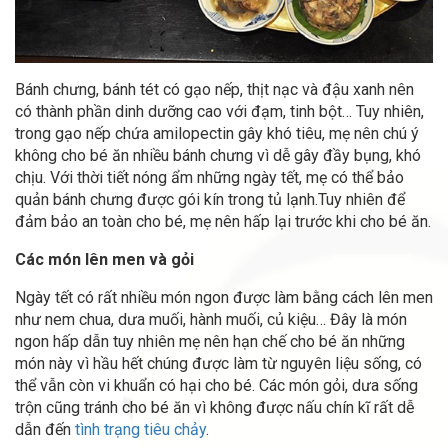
Bánh chưng, bánh tét có gạo nếp, thịt nạc và đậu xanh nên
có thành phần dinh dưỡng cao với đạm, tinh bột… Tuy nhiên,
trong gạo nếp chứa amilopectin gây khó tiêu, mẹ nên chú ý
không cho bé ăn nhiều bánh chưng vì dễ gây đầy bụng, khó
chịu. Với thời tiết nóng ẩm những ngày tết, mẹ có thể bảo
quản bánh chưng được gói kín trong tủ lạnh.Tuy nhiên để
đảm bảo an toàn cho bé, mẹ nên hấp lại trước khi cho bé ăn.
Các món lên men và gỏi
Ngày tết có rất nhiều món ngon được làm bằng cách lên men
như nem chua, dưa muối, hành muối, củ kiệu… Đây là món
ngon hấp dẫn tuy nhiên mẹ nên hạn chế cho bé ăn những
món này vì hầu hết chúng được làm từ nguyên liệu sống, có
thể vẫn còn vi khuẩn có hại cho bé. Các món gỏi, dưa sống
trộn cũng tránh cho bé ăn vì không được nấu chín kĩ rất dễ
dẫn đến
tình trạng tiêu chảy
.