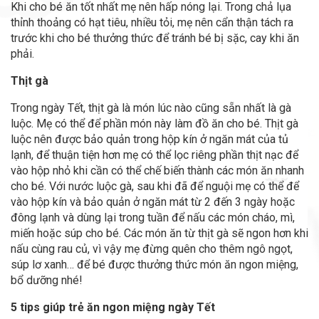
Khi cho bé ăn tốt nhất mẹ nên hấp nóng lại. Trong chả lụa
thỉnh thoảng có hạt tiêu, nhiều tỏi, mẹ nên cẩn thận tách ra
trước khi cho bé thưởng thức để tránh bé bị sặc, cay khi ăn
phải.
Thịt gà
Trong ngày Tết, thịt gà là món lúc nào cũng sẵn nhất là gà
luộc. Mẹ có thể để phần món này làm đồ ăn cho bé. Thịt gà
luộc nên được bảo quản trong hộp kín ở ngăn mát của tủ
lạnh, để thuận tiện hơn mẹ có thể lọc riêng phần thịt nạc để
vào hộp nhỏ khi cần có thể chế biến thành các món ăn nhanh
cho bé. Với nước luộc gà, sau khi đã để nguội mẹ có thể để
vào hộp kín và bảo quản ở ngăn mát từ 2 đến 3 ngày hoặc
đông lạnh và dùng lại trong tuần để nấu các món cháo, mì,
miến hoặc súp cho bé. Các món ăn từ thịt gà sẽ ngon hơn khi
nấu cùng rau củ, vì vậy mẹ đừng quên cho thêm ngô ngọt,
súp lơ xanh… để bé được thưởng thức món ăn ngon miệng,
bổ dưỡng nhé!
5 tips
giúp trẻ ăn ngon miệng ngày Tết