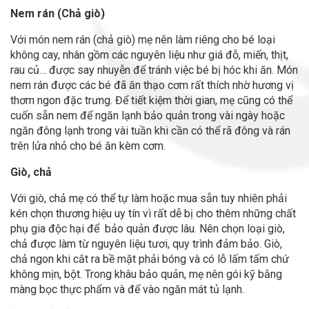
Nem rán (Chả giò)
Với món nem rán (chả giò) mẹ nên làm riêng cho bé loại
không cay, nhân gồm các nguyên liệu như giá đỗ, miến, thịt,
rau củ… được say nhuyễn để tránh việc bé bị hóc khi ăn. Món
nem rán được các bé đã ăn thạo cơm rất thích nhờ hương vị
thơm ngon đặc trưng. Để tiết kiệm thời gian, mẹ cũng có thể
cuốn sẵn nem để ngăn lạnh bảo quản trong vài ngày hoặc
ngăn đông lạnh trong vài tuần khi cần có thể rã đông và rán
trên lửa nhỏ cho bé ăn kèm cơm.
Giò, chả
Với giò, chả mẹ có thể tự làm hoặc mua sẵn tuy nhiên phải
kén chọn thương hiệu uy tín vì rất dễ bị cho thêm những chất
phụ gia độc hại để bảo quản được lâu. Nên chọn loại giò,
chả được làm từ nguyên liệu tươi, quy trình đảm bảo. Giò,
chả ngon khi cắt ra bề mặt phải bóng và có lỗ lấm tấm chứ
không mịn, bột. Trong khâu bảo quản, mẹ nên gói kỹ bằng
màng bọc thực phẩm và để vào ngăn mát tủ lạnh.