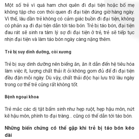
Một số trẻ vì quá ham chơi quên đi đại tiện hoặc bố mẹ
không tập cho con thói quen đi đại tiện đúng giờ hàng ngày.
Vì thế, lâu dần trẻ không có cảm giác buồn đi đại tiện, không
có phản xạ đi đại tiện dẫn tới táo bón. Trẻ bị táo bón, đại tiện
đau rát sẽ sinh ra tâm lý sợ đi đại tiện ở trẻ, trẻ sẽ tiếp tục
nhịn đại tiện và làm táo bón ngày càng nặng thêm.
Trẻ bị suy dinh dưỡng, còi xương
Trẻ bị suy dinh dưỡng nên biếng ăn, ăn ít dẫn đến hệ tiêu hóa
làm việc ít, lượng chất thải ít ỏi không gom đủ để đi đại tiện
đều đặn mỗi ngày. Dù vậy, chất thải độc hại lưu trữ lâu ngày
trong cơ thể trẻ cũng rất không tốt.
Bệnh ngoại khoa
Trẻ mắc các dị tật bẩm sinh như hẹp ruột, hẹp hậu môn, nứt
kẽ hậu môn, phình to đại tràng… cũng có thể dẫn tới táo bón.
Những biến chứng có thể gặp khi trẻ bị táo bón kéo
dài