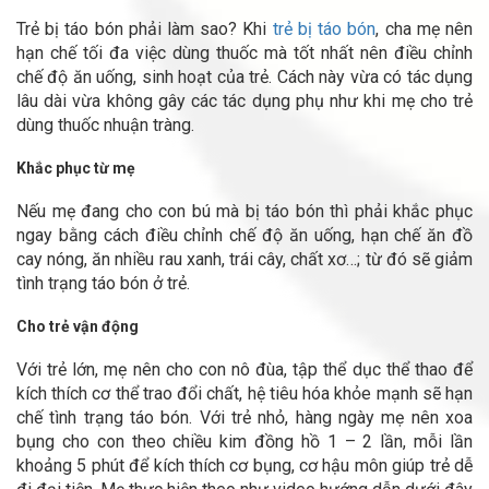
Trẻ bị táo bón phải làm sao? Khi
trẻ bị táo bón
, cha mẹ nên
hạn chế tối đa việc dùng thuốc mà tốt nhất nên điều chỉnh
chế độ ăn uống, sinh hoạt của trẻ. Cách này vừa có tác dụng
lâu dài vừa không gây các tác dụng phụ như khi mẹ cho trẻ
dùng thuốc nhuận tràng.
Khắc phục từ mẹ
Nếu mẹ đang cho con bú mà bị táo bón thì phải khắc phục
ngay bằng cách điều chỉnh chế độ ăn uống, hạn chế ăn đồ
cay nóng, ăn nhiều rau xanh, trái cây, chất xơ…; từ đó sẽ giảm
tình trạng táo bón ở trẻ.
Cho trẻ vận động
Với trẻ lớn, mẹ nên cho con nô đùa, tập thể dục thể thao để
kích thích cơ thể trao đổi chất, hệ tiêu hóa khỏe mạnh sẽ hạn
chế tình trạng táo bón. Với trẻ nhỏ, hàng ngày mẹ nên xoa
bụng cho con theo chiều kim đồng hồ 1 – 2 lần, mỗi lần
khoảng 5 phút để kích thích cơ bụng, cơ hậu môn giúp trẻ dễ