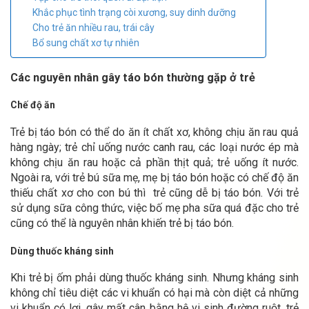
Khắc phục tình trạng còi xương, suy dinh dưỡng
Cho trẻ ăn nhiều rau, trái cây
Bổ sung chất xơ tự nhiên
Các nguyên nhân gây táo bón thường gặp ở trẻ
Chế độ ăn
Trẻ bị táo bón có thể do ăn ít chất xơ, không chịu ăn rau quả
hàng ngày; trẻ chỉ uống nước canh rau, các loại nước ép mà
không chịu ăn rau hoặc cả phần thịt quả; trẻ uống ít nước.
Ngoài ra, với trẻ bú sữa mẹ, mẹ bị táo bón hoặc có chế độ ăn
thiếu chất xơ cho con bú thì trẻ cũng dễ bị táo bón. Với trẻ
sử dụng sữa công thức, việc bố mẹ pha sữa quá đặc cho trẻ
cũng có thể là nguyên nhân khiến trẻ bị táo bón.
Dùng thuốc kháng sinh
Khi trẻ bị ốm phải dùng thuốc kháng sinh. Nhưng kháng sinh
không chỉ tiêu diệt các vi khuẩn có hại mà còn diệt cả những
vi khuẩn có lợi, gây mất cân bằng hệ vi sinh đường ruột, trẻ