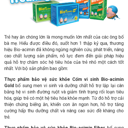
Trẻ hay ăn chóng lớn là mong muốn lớn nhất của các ông bố
bà mẹ. Hiểu được điều đó, suốt hơn 1 thập kỷ qua, thương
hiệu Bio-acimin đã không ngừng nghiên cứu, phát triển, nâng
cao chất lượng sản phẩm, nỗ lực đem đến giải pháp hiệu
quả hỗ trợ chăm sóc hệ tiêu hóa của trẻ nhỏ một cách tốt
nhất. Với bộ sản phẩm bao gồm:
Thực phẩm bảo vệ sức khỏe Cốm vi sinh Bio-acimin
Gold
bổ sung men vi sinh và dưỡng chất hỗ trợ lập lại cân
bằng hệ vi sinh đường ruột và giảm tình trạng rối loạn tiêu
hóa, giúp trẻ có một hệ tiêu hóa khỏe mạnh. Từ đó hỗ trợ cải
thiện chứng biếng ăn, khiến con ăn ngon hơn, hỗ trợ tăng
cường hấp thu dưỡng chất và nâng cao sức đề kháng cho
trẻ.
Thực phẩm bảo vệ sức khỏe Bio-acimin Fiber
bổ sung