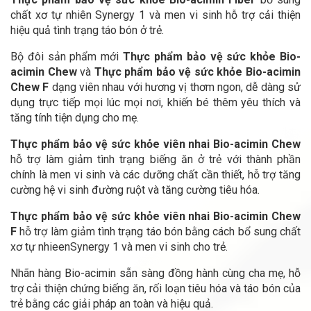
chất xơ tự nhiên Synergy 1 và men vi sinh hỗ trợ cải thiện
hiệu quả tình trạng táo bón ở trẻ.
Bộ đôi sản phẩm mới
Thực phẩm bảo vệ sức khỏe Bio-
acimin Chew
và
Thực phẩm bảo vệ sức khỏe
Bio-acimin
Chew F
dạng viên nhau với hương vị thơm ngon, dễ dàng sử
dụng trực tiếp mọi lúc mọi nơi, khiến bé thêm yêu thích và
tăng tính tiện dụng cho mẹ.
Thực phẩm bảo vệ sức khỏe viên nhai Bio-acimin Chew
hỗ trợ làm giảm tình trạng biếng ăn ở trẻ với thành phần
chính là men vi sinh và các dưỡng chất cần thiết, hỗ trợ tăng
cường hệ vi sinh đường ruột và tăng cường tiêu hóa.
Thực phẩm bảo vệ sức khỏe viên nhai Bio-acimin Chew
F
hỗ trợ làm giảm tình trạng táo bón bằng cách bổ sung chất
xơ tự nhieenSynergy 1 và men vi sinh cho trẻ.
Nhãn hàng Bio-acimin sẵn sàng đồng hành cùng cha mẹ, hỗ
trợ cải thiện chứng biếng ăn, rối loạn tiêu hóa và táo bón của
trẻ bằng các giải pháp an toàn và hiệu quả.