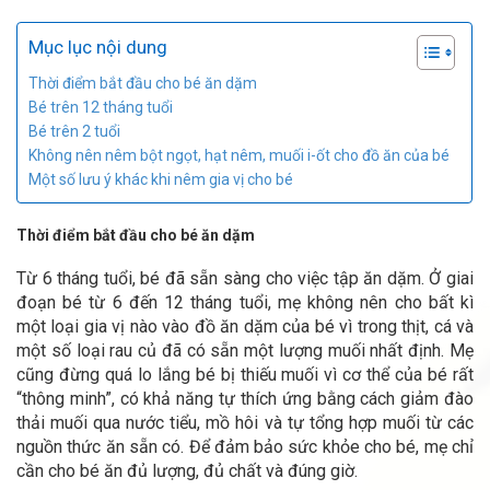
Mục lục nội dung
Thời điểm bắt đầu cho bé ăn dặm
Bé trên 12 tháng tuổi
Bé trên 2 tuổi
Không nên nêm bột ngọt, hạt nêm, muối i-ốt cho đồ ăn của bé
Một số lưu ý khác khi nêm gia vị cho bé
Thời điểm bắt đầu cho bé ăn dặm
Từ 6 tháng tuổi, bé đã sẵn sàng cho việc tập ăn dặm. Ở giai
đoạn bé từ 6 đến 12 tháng tuổi, mẹ không nên cho bất kì
một loại gia vị nào vào đồ ăn dặm của bé vì trong thịt, cá và
một số loại rau củ đã có sẵn một lượng muối nhất định. Mẹ
cũng đừng quá lo lắng bé bị thiếu muối vì cơ thể của bé rất
“thông minh”, có khả năng tự thích ứng bằng cách giảm đào
thải muối qua nước tiểu, mồ hôi và tự tổng hợp muối từ các
nguồn thức ăn sẵn có. Để đảm bảo sức khỏe cho bé, mẹ chỉ
cần cho bé ăn đủ lượng, đủ chất và đúng giờ.