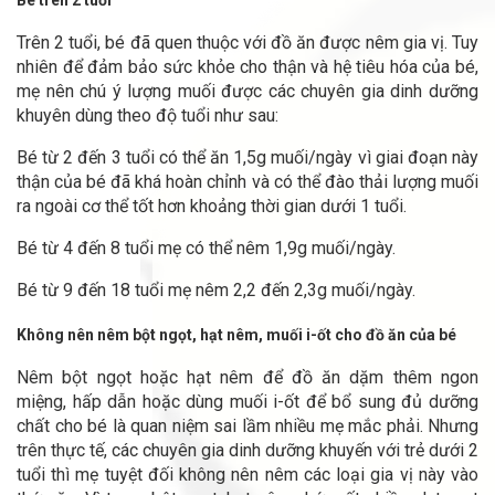
Trên 2 tuổi, bé đã quen thuộc với đồ ăn được nêm gia vị. Tuy
nhiên để đảm bảo sức khỏe cho thận và hệ tiêu hóa của bé,
mẹ nên chú ý lượng muối được các chuyên gia dinh dưỡng
khuyên dùng theo độ tuổi như sau:
Bé từ 2 đến 3 tuổi có thể ăn 1,5g muối/ngày vì giai đoạn này
thận của bé đã khá hoàn chỉnh và có thể đào thải lượng muối
ra ngoài cơ thể tốt hơn khoảng thời gian dưới 1 tuổi.
Bé từ 4 đến 8 tuổi mẹ có thể nêm 1,9g muối/ngày.
Bé từ 9 đến 18 tuổi mẹ nêm 2,2 đến 2,3g muối/ngày.
Không nên nêm bột ngọt, hạt nêm, muối i-ốt cho đồ ăn của bé
Nêm bột ngọt hoặc hạt nêm để đồ ăn dặm thêm ngon
miệng, hấp dẫn hoặc dùng muối i-ốt để bổ sung đủ dưỡng
chất cho bé là quan niệm sai lầm nhiều mẹ mắc phải. Nhưng
trên thực tế, các chuyên gia dinh dưỡng khuyến với trẻ dưới 2
tuổi thì mẹ tuyệt đối không nên nêm các loại gia vị này vào