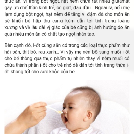
thức ăn. Vì trong bột ngọt, hạt nêm chứa rất nhiều glutamat
gây ức chế thần kinh trẻ, co giật, đau đầu… Ngoài ra, nếu mẹ
lạm dụng bột ngọt, hạt nêm để tăng vị đậm đà cho món ăn
sẽ khiến bé hấp thụ canxi kém dẫn tới tình trạng loãng
xương và về lâu dài vị giác của bé cũng bị ảnh hưởng do ăn
quá nhiều món ăn có chất tạo ngọt nhân tạo.
Bên cạnh đó, i-ốt cũng sẵn có trong các loại thực phẩm như
hải sản, thịt bò, rau xanh… Vì vậy mẹ nên bổ sung muối i-ốt
cho bé thông qua thực phẩm tự nhiên thay vì nêm muối có
chứa thành phần i-ốt cho trẻ nhỏ dễ dẫn tới tình trạng thừa i-
ốt, không tốt cho sức khỏe của bé.